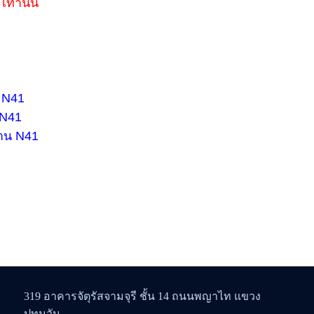
เท่านั้น
 N41
 N41
งาน N41
319 อาคารจัตุรัสจามจุรี ชั้น 14 ถนนพญาไท แขวง
ปทุมวัน