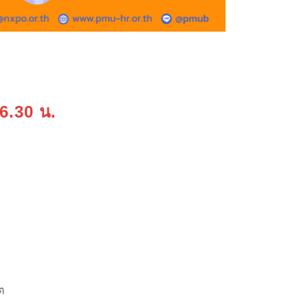
16.30 น.
ต