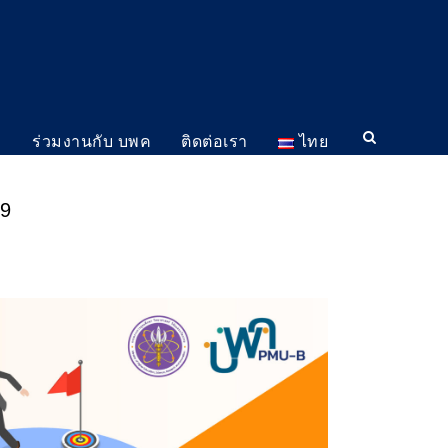
ม
ร่วมงานกับ บพค
ติดต่อเรา
ไทย
69