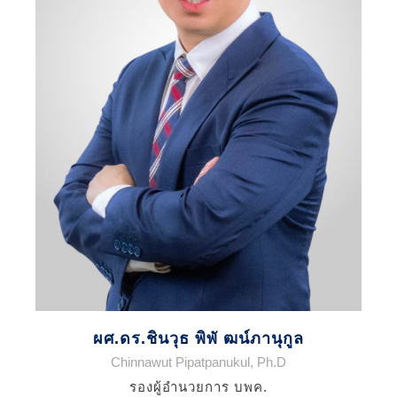
ผศ.ดร.ชินวุธ พิพั ฒน์ภานุกูล
Chinnawut Pipatpanukul, Ph.D
รองผู้อำนวยการ บพค.