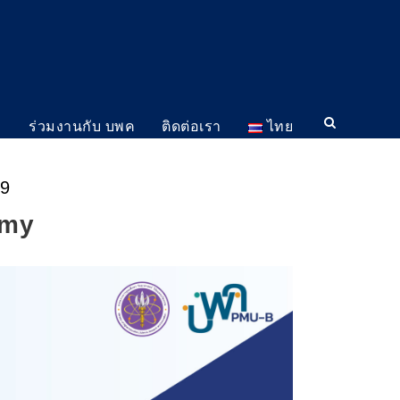
ม
ร่วมงานกับ บพค
ติดต่อเรา
ไทย
69
omy