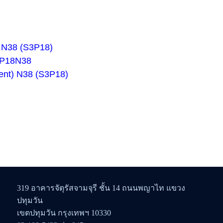
 N38 (S3P18)
 P18N38
tent) N38 (S3P18)
319 อาคารจัตุรัสจามจุรี ชั้น 14 ถนนพญาไท แขวง
ปทุมวัน
เขตปทุมวัน กรุงเทพฯ 10330