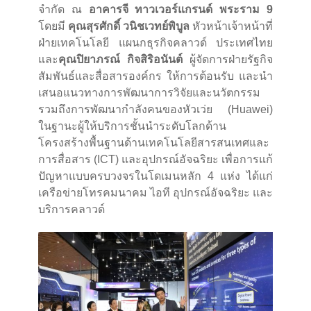
จำกัด ณ
อาคารจี ทาวเวอร์แกรนด์ พระราม 9
โดยมี
คุณสุรศักดิ์ วนิชเวทย์พิบูล
หัวหน้าเจ้าหน้าที่
ฝ่ายเทคโนโลยี แผนกธุรกิจคลาวด์ ประเทศไทย
และ
คุณปิยาภรณ์ กิจสิริอนันต์
ผู้จัดการฝ่ายรัฐกิจ
สัมพันธ์และสื่อสารองค์กร ให้การต้อนรับ และนำ
เสนอแนวทางการพัฒนาการวิจัยและนวัตกรรม
รวมถึงการพัฒนากำลังคนของหัวเว่ย (Huawei)
ในฐานะผู้ให้บริการชั้นนำระดับโลกด้าน
โครงสร้างพื้นฐานด้านเทคโนโลยีสารสนเทศและ
การสื่อสาร (ICT) และอุปกรณ์อัจฉริยะ เพื่อการแก้
ปัญหาแบบครบวงจรในโดเมนหลัก 4 แห่ง ได้แก่
เครือข่ายโทรคมนาคม ไอที อุปกรณ์อัจฉริยะ และ
บริการคลาวด์