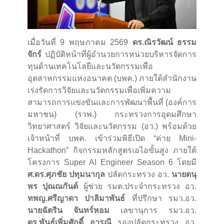
เมื่อวันที่ 9 พฤษภาคม 2569
ดร.ณิรวัฒน์ ธรรม
จักร์
ปฏิบัติหน้าที่ผู้อำนวยการหน่วยบริหารจัดการ
ทุนด้านเทคโนโลยีและนวัตกรรมเพื่อ
อุตสาหกรรมแห่งอนาคต (บพค.) ภายใต้สำนักงาน
เร่งรัดการวิจัยและนวัตกรรมเพื่อเพิ่มความ
สามารถการแข่งขันและการพัฒนาพื้นที่ (องค์การ
มหาชน) (รวพ.) กระทรวงการอุดมศึกษา
วิทยาศาสตร์ วิจัยและนวัตกรรม (อว.) พร้อมด้วย
เจ้าหน้าที่ บพค. เข้าร่วมพิธีเปิด “ค่าย Mini-
Hackathon” กิจกรรมหลักสูตรเอไอขั้นสูง ภายใต้
โครงการ Super AI Engineer Season 6 โดยมี
ศ.ดร.ศุภชัย ปทุมนากุล
ปลัดกระทรวง อว.
นายดนุ
พร ปุณณกันต์
ผู้ช่วย รมต.ประจำกระทรวง อว.
ทพญ.ศรีญาดา ปาลิมาพันธ์
ที่ปรึกษา รมว.อว.
นายฉัตริน จันทร์หอม
เลขานุการ รมว.อว.
ดร.พันธุ์เพิ่มศักดิ์ อารุณี
รองปลัดกระทรวง อว.