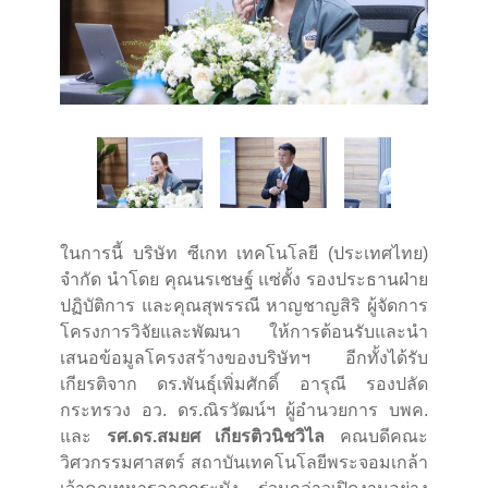
ในการนี้ บริษัท ซีเกท เทคโนโลยี (ประเทศไทย)
จำกัด นำโดย คุณนรเชษฐ์ แซ่ตั้ง รองประธานฝ่าย
ปฏิบัติการ และคุณสุพรรณี หาญชาญสิริ ผู้จัดการ
โครงการวิจัยและพัฒนา ให้การต้อนรับและนำ
เสนอข้อมูลโครงสร้างของบริษัทฯ อีกทั้งได้รับ
เกียรติจาก ดร.พันธุ์เพิ่มศักดิ์ อารุณี รองปลัด
กระทรวง อว. ดร.ณิรวัฒน์ฯ ผู้อำนวยการ บพค.
และ
รศ.ดร.สมยศ เกียรติวนิชวิไล
คณบดีคณะ
วิศวกรรมศาสตร์ สถาบันเทคโนโลยีพระจอมเกล้า