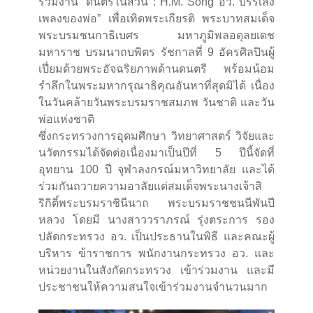
ร่วมงาน “ดนตรีในสวน : H.M. Song อว. บรรเลง
เพลงของพ่อ” เพื่อเทิดพระเกียรติ พระบาทสมเด็จ
พระบรมชนกาธิเบศร มหาภูมิพลอดุลยเดช
มหาราช บรมนาถบพิตร รัชกาลที่ 9 อัครศิลปินผู้
เปี่ยมด้วยพระอัจฉริยภาพด้านดนตรี พร้อมน้อม
รำลึกในพระมหากรุณาธิคุณอันหาที่สุดมิได้ เนื่อง
ในวันคล้ายวันพระบรมราชสมภพ วันชาติ และวัน
พ่อแห่งชาติ
ซึ่งกระทรวงการอุดมศึกษา วิทยาศาสตร์ วิจัยและ
นวัตกรรมได้จัดต่อเนื่องมาเป็นปีที่ 5 ปีนี้จัดที่
อุทยาน 100 ปี จุฬาลงกรณ์มหาวิทยาลัย และได้
ร่วมกันถวายความอาลัยแด่สมเด็จพระนางเจ้าสิ
ริกิติ์พระบรมราชินีนาถ พระบรมราชชนนีพันปี
หลวง โดยมี นางสาววราภรณ์ รุ่งตระการ รอง
ปลัดกระทรวง อว. เป็นประธานในพิธี และคณะผู้
บริหาร ข้าราชการ พนักงานกระทรวง อว. และ
หน่วยงานในสังกัดกระทรวง เข้าร่วมงาน และมี
ประชาชนให้ความสนใจเข้าร่วมงานจำนวนมาก