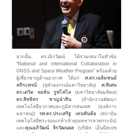
จากนั้น ดร.ณิรวัฒน์ ได้ร่วมเสนาในหัวข้อ
“National and international Collaboration in
GNSS and Space Weather Program” พร้อมด้วย
ผู้เชี่ยวชาญด้านอวกาศ ได้แก่
ศ.ดร.เฉลิมชนม์
สถิระพจน์
(จุฬาลงกรณ์มหาวิทยาลัย)
ศ.พิเศษ
ดร.เดวิด จอห์น รูฟโฟโล
(มหาวิทยาลัยมหิดล)
ดร.สิทธิพร ชาญนำสิน
(สำนักงานพัฒนา
เทคโนโลยีอวกาศและภูมิสารสนเทศ (องค์การ
มหาชน))
รศ.ดร.ประเสริฐ เคนพันค้อ
(สถาบัน
เทคโนโลยีพระจอมเกล้าเจ้าคุณทหารลาดกระบัง)
และ
คุณอภิวัฒน์ จิรวัฒนผล
(บริษัท เอ็นบีสเปซ