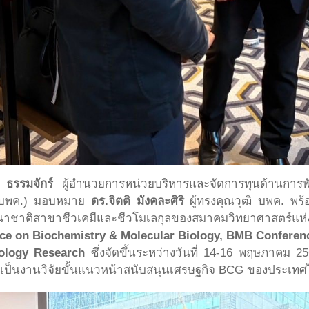
 ธรรมจักร์
ผู้อำนวยการหน่วยบริหารและจัดการทุนด้านการ
 (บพค.) มอบหมาย
ดร.จิตติ มังคละศิริ
ผู้ทรงคุณวุฒิ บพค. พร
านาชาติสาขาชีวเคมีและชีวโมเลกุลของสมาคมวิทยาศาสตร์แ
nce on Biochemistry & Molecular Biology, BMB Conferen
ology Research
ซึ่งจัดขึ้นระหว่างวันที่ 14-16 พฤษภาคม 256
ันเป็นงานวิจัยขั้นแนวหน้าสนับสนุนเศรษฐกิจ BCG ของประเทศ