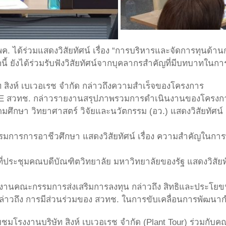
 บพค. ได้ร่วมแสดงวิสัยทัศน์ เรื่อง “การบริหารและจัดการทุ
ี้ ยังได้ร่วมรับฟังวิสัยทัศน์จากบุคลากรสำคัญที่มีบทบาทใ
ษัท สิงห์ เบเวอเรช จำกัด กล่าวถึงความสำเร็จของโครงการ
IME สวทช. กล่าวรายงานสรุปภาพรวมการดำเนินงานของโครงก
มศึกษา วิทยาศาสตร์ วิจัยและนวัตกรรม (อว.) แสดงวิสัยทัศน
ารการอาชีวศึกษา แสดงวิสัยทัศน์ เรื่อง ความสำคัญในกา
ที่ประชุมคณบดีบัณฑิตวิทยาลัย มหาวิทยาลัยของรัฐ แสดงวิสัยทั
งานคณะกรรมการส่งเสริมการลงทุน กล่าวถึง สิทธิและประโยขน
 กล่าวถึง การมีส่วนร่วมของ สวทช. ในการขับเคลื่อนการพัฒ
ยมชมโรงงานบริษัท สิงห์ เบเวอเรช จำกัด (Plant Tour) ร่วมกับค