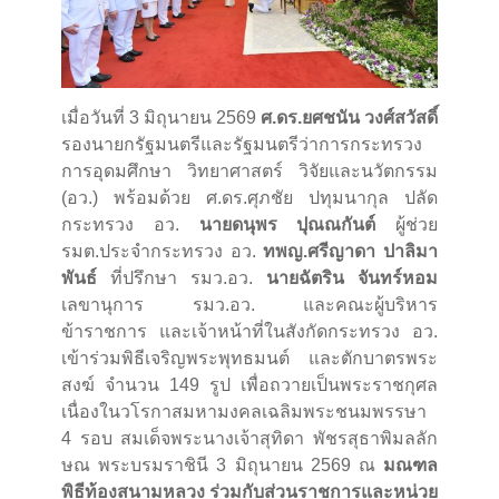
เมื่อวันที่ 3 มิถุนายน 2569
ศ.ดร.ยศชนัน วงศ์สวัสดิ์
รองนายกรัฐมนตรีและรัฐมนตรีว่าการกระทรวง
การอุดมศึกษา วิทยาศาสตร์ วิจัยและนวัตกรรม
(อว.) พร้อมด้วย ศ.ดร.ศุภชัย ปทุมนากุล ปลัด
กระทรวง อว.
นายดนุพร ปุณณกันต์
ผู้ช่วย
รมต.ประจำกระทรวง อว.
ทพญ.ศรีญาดา ปาลิมา
พันธ์
ที่ปรึกษา รมว.อว.
นายฉัตริน จันทร์หอม
เลขานุการ รมว.อว. และคณะผู้บริหาร
ข้าราชการ และเจ้าหน้าที่ในสังกัดกระทรวง อว.
เข้าร่วมพิธีเจริญพระพุทธมนต์ และตักบาตรพระ
สงฆ์ จำนวน 149 รูป เพื่อถวายเป็นพระราชกุศล
เนื่องในวโรกาสมหามงคลเฉลิมพระชนมพรรษา
4 รอบ สมเด็จพระนางเจ้าสุทิดา พัชรสุธาพิมลลัก
ษณ พระบรมราชินี 3 มิถุนายน 2569 ณ
มณฑล
พิธีท้องสนามหลวง ร่วมกับส่วนราชการและหน่วย