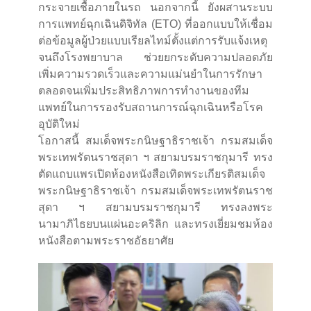
กระจายเชื้อภายในรถ นอกจากนี้ ยังผสานระบบ
การแพทย์ฉุกเฉินดิจิทัล (ETO) ที่ออกแบบให้เชื่อม
ต่อข้อมูลผู้ป่วยแบบเรียลไทม์ตั้งแต่การรับแจ้งเหตุ
จนถึงโรงพยาบาล ช่วยยกระดับความปลอดภัย
เพิ่มความรวดเร็วและความแม่นยำในการรักษา
ตลอดจนเพิ่มประสิทธิภาพการทำงานของทีม
แพทย์ในการรองรับสถานการณ์ฉุกเฉินหรือโรค
อุบัติใหม่
โอกาสนี้ สมเด็จพระกนิษฐาธิราชเจ้า กรมสมเด็จ
พระเทพรัตนราชสุดา ฯ สยามบรมราชกุมารี ทรง
ตัดแถบแพรเปิดห้องหนังสือเทิดพระเกียรติสมเด็จ
พระกนิษฐาธิราชเจ้า กรมสมเด็จพระเทพรัตนราช
สุดา ฯ สยามบรมราชกุมารี ทรงลงพระ
นามาภิไธยบนแผ่นอะคริลิก และทรงเยี่ยมชมห้อง
หนังสือตามพระราชอัธยาศัย