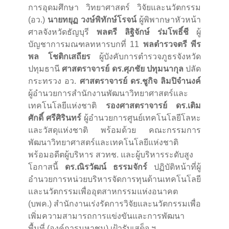
การอุดมศึกษา วิทยาศาสตร์ วิจัยและนวัตกรรม
(อว.)
นายทยุฏ วงษ์พิทักษ์โรจน์
ผู้พิพากษาหัวหน้า
ศาลจังหวัดธัญบุรี
พลตรี ลิฐิจักษ์ ร่มโพธิ์ชี
ผู้
บัญชาการมณฑลทหารบกที่ 11
พลตำรวจตรี พีร
พล โชติกเสถียร
ผู้บังคับการตำรวจภูธรจังหวัด
ปทุมธานี
ศาสตราจารย์ ดร.ศุภชัย ปทุมนากุล
ปลัด
กระทรวง อว.
ศาสตราจารย์ ดร.ชูกิจ ลิมปิจำนงค์
ผู้อำนวยการสำนักงานพัฒนาวิทยาศาสตร์และ
เทคโนโลยีแห่งชาติ
รองศาสตราจารย์ ดร.เติม
ศักดิ์ ศรีศิรินทร์
ผู้อำนวยการศูนย์เทคโนโลยีโลหะ
และวัสดุแห่งชาติ พร้อมด้วย คณะกรรมการ
พัฒนาวิทยาศาสตร์และเทคโนโลยีแห่งชาติ
พร้อมอดีตผู้บริหาร สวทช. และผู้บริหารระดับสูง
โอกาสนี้
ดร.ณิรวัฒน์ ธรรมจักร์
ปฏิบัติหน้าที่ผู้
อำนวยการหน่วยบริหารจัดการทุนด้านเทคโนโลยี
และนวัตกรรมเพื่ออุตสาหกรรมแห่งอนาคต
(บพค.) สำนักงานเร่งรัดการวิจัยและนวัตกรรมเพื่อ
เพิ่มความสามารถการแข่งขันและการพัฒนา
พื้นที่ (องค์การมหาชน) เฝ้ารับเสด็จ ฯ