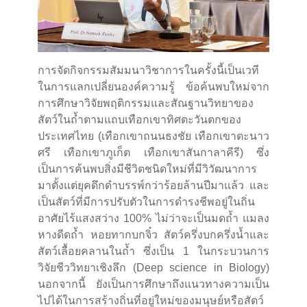
การจัดกิจกรรมสัมมนาวิชาการในครั้งนี้เป็นเวที
ในการแลกเปลี่ยนองค์ความรู้ ข้อค้นพบใหม่จาก
การศึกษาวิจัยพฤติกรรมและสัณฐานวิทยาของ
สัตว์ในถ้ำตามแถบเทือกเขาทิศตะวันตกของ
ประเทศไทย (เทือกเขาถนนธงชัย เทือกเขาตะนาว
ศรี เทือกเขาภูเก็ต เทือกเขาสันกาลาคีรี) ซึ่ง
เป็นการค้นพบสิ่งมีชีวิตชนิดใหม่ที่มีวิวัฒนาการ
มาตั้งแต่ยุคดึกดำบรรพ์กว่าร้อยล้านปีมาแล้ว และ
เป็นสัตว์ที่มีการปรับตัวในการดำรงชีพอยู่ในถิ่น
อาศัยไร้แสงสว่าง 100% ไม่ว่าจะเป็นมดถ้ำ แมลง
หางดีดถ้ำ หอยทากบกจิ๋ว สัตว์ครึ่งบกครึ่งน้ำและ
สัตว์เลื้อยคลานในถ้ำ ซึ่งเป็น 1 ในกระบวนการ
วิจัยชีววิทยาเชิงลึก (Deep science in Biology)
นอกจากนี้ ยังเป็นการศึกษาถึงแนวทางความเป็น
ไปได้ในการสร้างถิ่นที่อยู่ใหม่ของมนุษย์หรือสัตว์