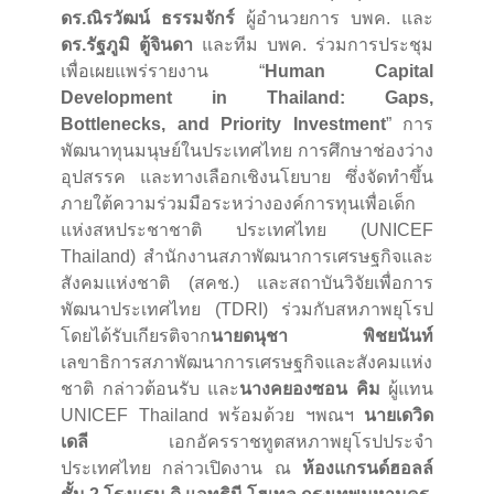
ดร.ณิรวัฒน์ ธรรมจักร์
ผู้อำนวยการ บพค. และ
ดร.รัฐภูมิ ตู้จินดา
และทีม บพค. ร่วมการประชุม
เพื่อเผยแพร่รายงาน “
Human Capital
Development in Thailand: Gaps,
Bottlenecks, and Priority Investment
” การ
พัฒนาทุนมนุษย์ในประเทศไทย การศึกษาช่องว่าง
อุปสรรค และทางเลือกเชิงนโยบาย ซึ่งจัดทำขึ้น
ภายใต้ความร่วมมือระหว่างองค์การทุนเพื่อเด็ก
แห่งสหประชาชาติ ประเทศไทย (UNICEF
Thailand) สำนักงานสภาพัฒนาการเศรษฐกิจและ
สังคมแห่งชาติ (สคช.) และสถาบันวิจัยเพื่อการ
พัฒนาประเทศไทย (TDRI) ร่วมกับสหภาพยุโรป
โดยได้รับเกียรติจาก
นายดนุชา พิชยนันท์
เลขาธิการสภาพัฒนาการเศรษฐกิจและสังคมแห่ง
ชาติ กล่าวต้อนรับ และ
นางคยองซอน คิม
ผู้แทน
UNICEF Thailand พร้อมด้วย ฯพณฯ
นายเดวิด
เดลี
เอกอัครราชทูตสหภาพยุโรปประจำ
ประเทศไทย กล่าวเปิดงาน ณ
ห้องแกรนด์ฮอลล์