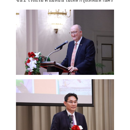
ชั้น 2 โรงแรม ดิ แอทธินี โฮเทล กรุงเทพมหานคร