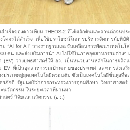
ามสำเร็จของดาวเทียม THEOS-2 ที่ได้ผลักดันและสานต่อจ
่วงโคจรได้สำเร็จ เพื่อใช้ประโยชน์ในการบริหารจัดการภัยพิ
 “AI for All” วางรากฐานและขับเคลื่อนการพัฒนาเทคโนโลยีป
000 คน และส่งเสริมการนำ AI ไปใช้ในภาคอุตสาหกรรมต่างๆ เ
า (EV) วางยุทธศาสตร์ให้ อว. เป็นหน่วยงานหลักในการผลิตแ
รรม EV ที่เป็นอุตสาหกรรมเป้าหมายของประเทศ และการส่งเส
งประเทศสู่ยุคเทคโนโลยีควอนตัม ซึ่งเป็นเทคโนโลยีขั้นสูงที่
ภักดี รัฐมนตรีว่าการกระทรวงการอุดมศึกษา วิทยาศาสตร์
และนวัตกรรม ในระยะเวลาที่ผ่านมา
าสตร์ วิจัยและนวัตกรรม (อว.)