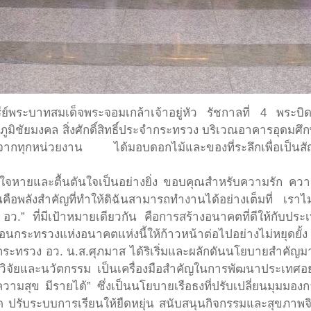
ย์พระบาทสมเด็จพระจอมเกล้าเจ้าอยู่หัว รัชกาลที่ 4 พระบ
ิชัยมงคล สิ่งศักดิ์สิทธิ์ประจำกระทรวง บริเวณอาคารอุดมศึ
่จากทุกหน่วยงาน ได้มอบดอกไม้และของที่ระลึกเพื่อเป็นสั
้สึกใจหายและตื้นตันใจเป็นอย่างยิ่ง ขอบคุณสำหรับความรัก ควา
ือพลังสำคัญที่ทำให้ดิฉันสามารถทำงานได้อย่างเต็มที่ เรา
.” ที่มีเป้าหมายเดียวกัน คือการสร้างอนาคตที่ดีให้กับปร
นกระทรวงแห่งอนาคตแห่งนี้ให้ก้าวหน้าต่อไปอย่างไม่หยุดยั้ง
ะทรวง อว. น.ส.ศุภมาส ได้ริเริ่มและผลักดันนโยบายสำคัญมากม
 วิจัยและนวัตกรรม เป็นเครื่องมือสำคัญในการพัฒนาประเทศอ
วามสุข มีรายได้” ซึ่งเป็นนโยบายเรือธงที่ปรับเปลี่ยนมุมมองก
รับระบบการเรียนให้ยืดหยุ่น สนับสนุนกิจกรรมและสุขภาพจิตข