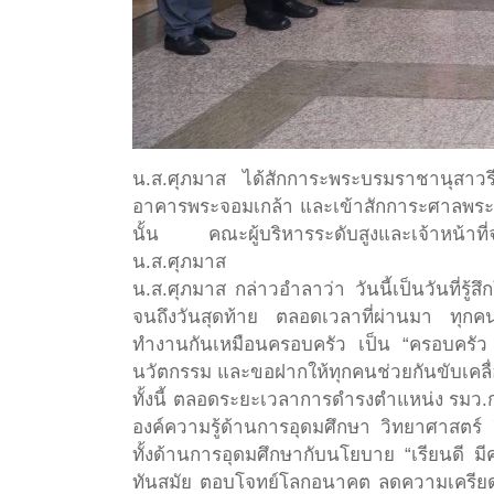
น.ส.ศุภมาส ได้สักการะพระบรมราชานุสาวรี
อาคารพระจอมเกล้า และเข้าสักการะศาลพระภูม
นั้น คณะผู้บริหารระดับสูงและเจ้าหน้าที
น.ส.ศุภมาส
น.ส.ศุภมาส กล่าวอำลาว่า วันนี้เป็นวันที่รู
จนถึงวันสุดท้าย ตลอดเวลาที่ผ่านมา ทุกคนค
ทำงานกันเหมือนครอบครัว เป็น “ครอบครัว อว
นวัตกรรม และขอฝากให้ทุกคนช่วยกันขับเคลื่อ
ทั้งนี้ ตลอดระยะเวลาการดำรงตำแหน่ง รมว.กร
องค์ความรู้ด้านการอุดมศึกษา วิทยาศาสตร์
ทั้งด้านการอุดมศึกษากับนโยบาย “เรียนดี มีค
ทันสมัย ตอบโจทย์โลกอนาคต ลดความเครียด ป