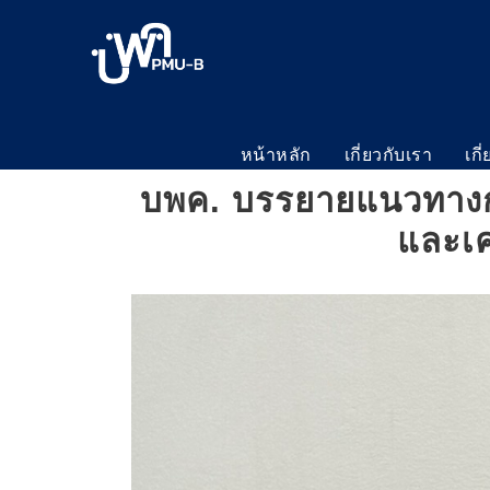
หน้าหลัก
เกี่ยวกับเรา
เกี
บพค. บรรยายแนวทางกา
และเค