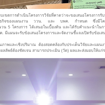
งขอบเขตการดำเนินโครงการวิจัยที่คาดว่าจะขอเสนอโครงการรั
ันธกิจของแผนงาน ววน. และ บพค. กำหนด ซึ่งมีโครงก
นวน 5 โครงการ ได้เสนอในเบื้องต้น และได้รับคำแนะนำในกา
พค. มีแผนจะรับข้อเสนอโครงการและจัดงานชี้แจงเปิดรับข้อเส
ุณภาพและเชิงปริมาณ ต้องสอดคล้องกับประเด็นวิจัยและแผนงา
ลลัพธ์ต้องชัดเจน สามารถประเมิน (วัด) ผลและส่งมอบให้แก่ระบ