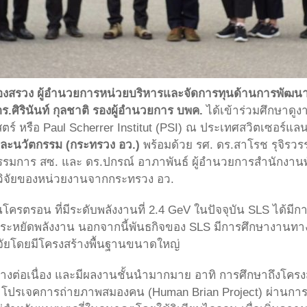
องสรวง ผู้อำนวยการหน่วยบริหารและจัดการทุนด้านการพัฒน
.ศิรินันท์ กุลชาติ รองผู้อำนวยการ บพค.
ได้เข้าร่วมศึกษาดู
ศาสตร์ หรือ Paul Scherrer Institut (PSI) ณ ประเทศสวิตเซอร์แล
และนวัตกรรม (กระทรวง อว.)
พร้อมด้วย รศ. ดร.สาโรช รุจิรว
์ กรรมการ สซ. และ ดร.ปกรณ์ อาภาพันธ์ ผู้อำนวยการสำนักง
กวิจัยของหน่วยงานจากกระทรวง อว.
โครตรอน ที่มีระดับพลังงานที่ 2.4 GeV ในปัจจุบัน SLS ได้มีการ
ละประหยัดพลังงาน นอกจากนี้พันธกิจของ SLS มีการศึกษางานทาง
วิจัยโดยมีโครงสร้างพื้นฐานขนาดใหญ่
มขึ้นอย่างต่อเนื่อง และมีผลงานชั้นนำมากมาย อาทิ การศึกษาถึง
พัฒนาโปรเจคการถ่ายภาพสมองคน (Human Brian Project) ผ่าน