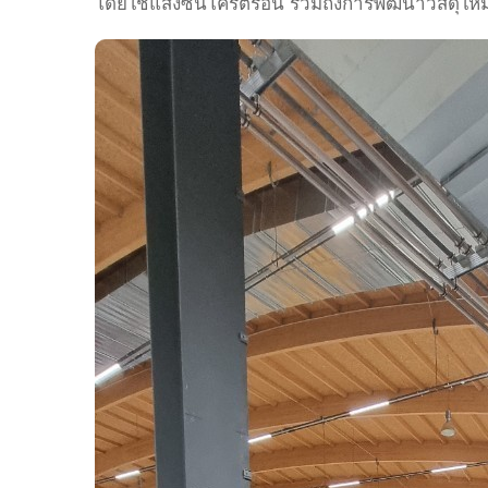
โดยใช้แสงซินโครตรอน รวมถึงการพัฒนาวัสดุใหม่