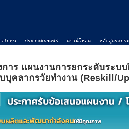
่ยวกับทุน
ประกาศเผยแพร่
ดาวน์โหลด
หลักสูตรอบร
งการ แผนงานการยกระดับระบบฝึ
บบุคลากรวัยทำงาน (Reskill/Up