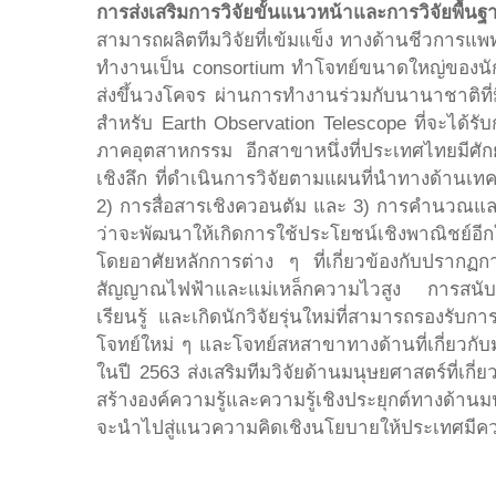
การส่งเสริมการวิจัยขั้นแนวหน้าและการวิจัยพื้นฐ
สามารถผลิตทีมวิจัยที่เข้มแข็ง ทางด้านชีวการแ
ทำงานเป็น consortium ทำโจทย์ขนาดใหญ่ของนัก
ส่งขึ้นวงโคจร ผ่านการทำงานร่วมกับนานาชาติที่ม
สำหรับ Earth Observation Telescope ที่จะได้รับ
ภาคอุตสาหกรรม อีกสาขาหนึ่งที่ประเทศไทยมีศักย
เชิงลึก ที่ดำเนินการวิจัยตามแผนที่นำทางด้าน
2) การสื่อสารเชิงควอนตัม และ 3) การคำนวณแล
ว่าจะพัฒนาให้เกิดการใช้ประโยชน์เชิงพาณิชย์อีก
โดยอาศัยหลักการต่าง ๆ ที่เกี่ยวข้องกับปราก
สัญญาณไฟฟ้าและแม่เหล็กความไวสูง การสนับสนุนง
เรียนรู้ และเกิดนักวิจัยรุ่นใหม่ที่สามารถรองรั
โจทย์ใหม่ ๆ และโจทย์สหสาขาทางด้านที่เกี่ยวกั
ในปี 2563 ส่งเสริมทีมวิจัยด้านมนุษยศาสตร์ที่เ
สร้างองค์ความรู้และความรู้เชิงประยุกต์ทางด้า
จะนำไปสู่แนวความคิดเชิงนโยบายให้ประเทศมี