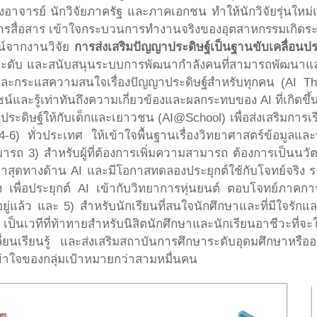
อาจารย์ นักวิจัยภาครัฐ และภาคเอกชน ทำให้นักวิจัยรุ่นใหม่
ารสื่อสาร เข้าใจกระบวนการทำงานจริงของอุตสาหกรรมเกิดระบบ
น์จากงานวิจัย
การส่งเสริมปัญญาประดิษฐ์เป็นฐานขับเคลื่อน
ับ และสนับสนุนระบบการพัฒนากำลังคนที่สามารถพัฒนาและใช้
จและกระแสความสนใจเรื่องปัญญาประดิษฐ์สำหรับทุกคน (AI Th
ชน์และรู้เท่าทันถึงความเกี่ยวข้องและผลกระทบของ AI ที่เกิดขึ้
ระดิษฐ์ให้กับเด็กและเยาวชน (AI@School) เพื่อส่งเสริมกา
6) ทั่วประเทศ ให้เข้าใจพื้นฐานเรื่องวิทยาศาสตร์ข้อมูลแล
ารถ 3) สำหรับผู้ที่ต้องการเพิ่มความสามารถ ต้องการเป็นนวั
ล่าสุดทางด้าน AI และมีโอกาสทดลองประยุกต์ใช้กับโจทย์จริง รวม
ูง เพื่อประยุกต์ AI เข้ากับวิทยาการหุ่นยนต์ ตอบโจทย์ภาคก
อยู่แล้ว และ 5) สำหรับนักเรียนที่สนใจนักศึกษาและที่มีใจรักแ
 เป็นเวทีที่ท้าทายสำหรับนิสิตนักศึกษาและนักเรียนอาชีวะที่จะ
่ยนเรียนรู้ และส่งเสริมสถาบันการศึกษาระดับอุดมศึกษาหร
ข้าใจของกลุ่มเป้าหมายกว่าสามหมื่นคน