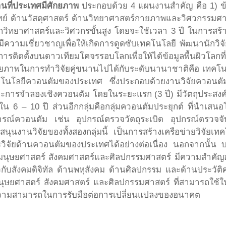
านที่ประเทศมีศักยภาพ
ประกอบด้วย 4 แผนงานสำคัญ คือ 1) ข้อ
พทย์ ด้านวัสดุศาสตร์ ด้านวิทยาศาสตร์กายภาพและวิศวกรรมศา
วิทยาศาสตร์และวิศวกรขั้นสูง โดยจะใช้เวลา 3 ปี ในการสร
ีความเชี่ยวชาญเพื่อให้เกิดการดูดซับเทคโนโลยี พัฒนานักวิจั
การติดตั้งบนดาวเทียมโคจรรอบโลกเพื่อให้ได้ข้อมูลพื้นผิวโลกท
ภาพในการทำวิจัยคู่ขนานไปได้กับระดับนานาชาติคือ เทคโนโลย
เทคโนโลยีควอนตัมของประเทศ ซึ่งประกอบด้วยงานวิจัยควอนตั
ะการจำลองเชิงควอนตัม โดยในระยะแรก (3 ปี) มีวัตถุประสง
ใน 6 – 10 ปี ส่วนอีกกลุ่มคือกลุ่มควอนตัมประยุกต์ ที่นำเส
ฏการณ์ควอนตัม เช่น อุปกรณ์ตรวจวัตถุระเบิด อุปกรณ์ตรวจ
านวิจัยของทั้งสองกลุ่มนี้ เป็นการสร้างเครือข่ายวิจัยเทค
บการวิจัยด้านควอนตัมของประเทศได้อย่างต่อเนื่อง นอกจากนั้น
บมนุษยศาสตร์ สังคมศาสตร์และศิลปกรรมศาสตร์ มีความสำคัญอย
กี่ยวกับสังคมดิจิทัล ด้านพหุสังคม ด้านศิลปกรรม และด้านปร
นมนุษยศาสตร์ สังคมศาสตร์ และศิลปกรรมศาสตร์ ที่สามารถใช้
ความสามารถในการรับมือต่อการเปลี่ยนแปลงของอนาคต