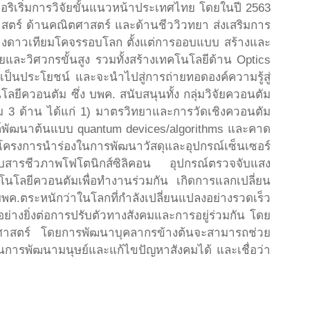
ริเริ่มการวิจัยขั้นแนวหน้าประเทศไทย โดยในปี 2563
สตร์ ด้านคณิตศาสตร์ และด้านชีววิวทยา ส่งเสริมการ
้างดาวเทียมโคจรรอบโลก ตั้งแต่การออบแบบ สร้างและ
ยและวิศวกรขั้นสูง รวมทั้งสร้างเทคโนโลยีด้าน Optics
ี่เป็นประโยชน์ และจะนำไปสู่การถ่ายทอดองค์ความรู้สู่
ีควอนตัม ซึ่ง บพค. สนับสนุนทั้ง กลุ่มวิจัยควอนตัม
ม 3 ด้าน ได้แก่ 1) มาตรวิทยาและการวัดเชิงควอนตัม
ค์พัฒนาต้นแบบ quantum devices/algorithms และคาด
นอโครงการนำร่องในการพัฒนาวัสดุและอุปกรณ์เซ็นเซอร์
จับสารชีวภาพโฟโตนิกส์ซิลิคอน อุปกรณ์ตรวจจับแสง
โนโลยีควอนตัมเพื่อทำงานร่วมกัน เกิดการแลกเปลี่ยน
 บพค.ตระหนักว่าในโลกที่กำลังเปลี่ยนแปลงอย่างรวดเร็ว
่างยิ่งต่อการปรับตัวทางสังคมและการอยู่ร่วมกัน โดย
ะวัติศาสตร์ โดยการพัฒนาบุคลากรข้างต้นจะสามารถช่วย
ในการพัฒนามนุษย์และแก้ไขปัญหาสังคมได้ และเชื่อว่า