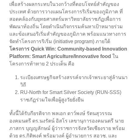
เพื่อสร้างผลกระทบในวงกว้างที่ตอบโจทย์สำคัญของ
ประเทศ ด้วยการวางแผนโครงการริเริ่มของภูมิภาค ที่
สอดคล้องกับยุทธศาสตร์มหาวิทยาลัยราชภัฏเพื่อการ
พัฒนาท้องถิ่น โดยดำเนินกิจกรรมค้นหาเป้าหมายร่วม
และข้อเสนอริเริ่มสำคัญของภูมิภาค พร้อมแนวทางการ
จัดทำโครงการริเริ่ม (initiative program) ภายใต้
โครงการ Quick Win: Community-based Innovation
Platform: Smart Agriculture/Innovative food
ใน
โครงการท้าทาย 2 ประเด็น คือ
ระเบียงเศรษฐกิจสร้างสรรค์จากเจ้าพระยาสู่ล้านนา
วิถี
RU-North for Smart Silver Society (RUN-SSS)
ราชภัฏร่วมใจเพื่อผู้สูงวัยยั่งยืน
ทั้งนี้ได้รับกียรติจาก พลเอก ดาว์พงษ์ รัตนสุวรรณ
องคมนตรี ดร.นงรัตน์ อิสโร เลขานุการองคมนตรี นาย
ภาสกร บุญญลักษม์ ผู้ว่าราชการจังหวัดเชียงราย พร้อม
ด้วย ดร.กิติพงค์ พร้อมวงค์ ผู้อำนวยการ สอวช. และ