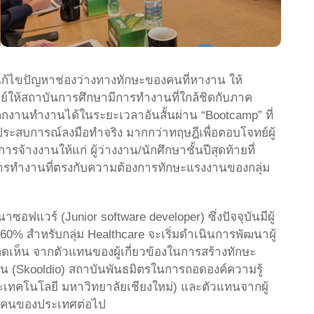
ก้ไขปัญหาช่องว่างทางทักษะของคนที่หางาน ให้
ทย์ให้สถาบันการศึกษามีการทำงานที่ใกล้ชิดกับภาค
ลกงานทำงานได้ในระยะเวลาอันสั้นผ่าน “Bootcamp” ที่
ประสบการณ์ลงมือทำจริง มากกว่าทฤษฎีเพื่อตอบโจทย์ผู้
งงานให้แก่ ผู้ว่างงาน/นักศึกษาชั้นปีสุดท้ายที่
ารทำงานที่ตรงกับความต้องการทักษะแรงงานของกลุ่ม
อฟแวร์ (Junior software developer) ซึ่งปัจจุบันมีผู้
น 60% สำหรับกลุ่ม Healthcare จะเริ่มดำเนินการพัฒนาผู้
อคิดเห็น จากตัวแทนของผู้เกี่ยวข้องในการสร้างทักษะ
อน (Skooldio) สถาบันพันธมิตรในการถอดองค์ความรู้
ะเทคโนโลยี มหาวิทยาลัยเชียงใหม่) และตัวแทนจากผู้
ลังคนของประเทศต่อไป