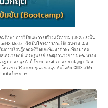
ดมศึกษา การวิจัยและการสร้างนวัตกรรม (บพค.) ลงพื้น
GenNX Model” ซึ่งเป็นโครงการภายใต้แผนงานแผน
สริมการเรียนรู้ตลอดชีวิตและพัฒนาทักษะเพื่ออนาคต
ผศ.ดร.วรจิตต์ เศรษฐพรรค์ รองผู้อำนวยการ บพค. พร้อม
ฎ ผศ.ดร.พูลศักดิ์ โกษียาภรณ์ รศ.ดร.อาชัญญา รัตน
หน้าโครงการวิจัย และ คุณปุณยนุช พัธโนทัย CEO บริษัท
รดำเนินโครงการ