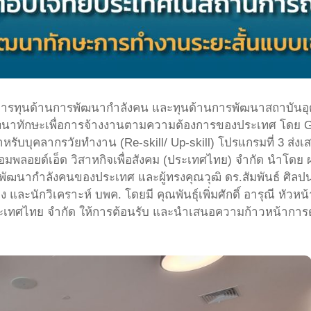
จัดการทุนด้านการพัฒนากำลังคน และทุนด้านการพัฒนาสถาบันอุ
ัฒนาทักษะเพื่อการจ้างงานตามความต้องการของประเทศ โดย 
ับบุคลากรวัยทำงาน (Re-skill/ Up-skill) โปรแกรมที่ 3 ส่งเ
อมพลอยด์เอ็ด วิสาหกิจเพื่อสังคม (ประเทศไทย) จำกัด นำโดย 
ฒนากำลังคนของประเทศ และผู้ทรงคุณวุฒิ ดร.สัมพันธ์ ศิลปนา
และนักวิเคราะห์ บพค. โดยมี คุณพันธุ์เพิ่มศักดิ์ อารุณี หัว
คมประเทศไทย จำกัด ให้การต้อนรับ และนำเสนอความก้าวหน้ากา