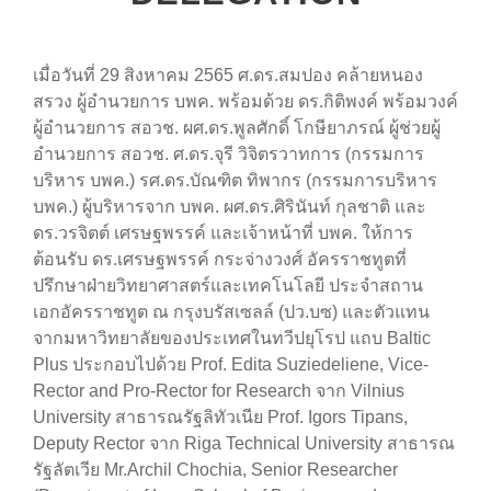
เมื่อวันที่ 29 สิงหาคม 2565 ศ.ดร.สมปอง คล้ายหนอง
สรวง ผู้อำนวยการ บพค. พร้อมด้วย ดร.กิติพงค์ พร้อมวงค์
ผู้อำนวยการ สอวช. ผศ.ดร.พูลศักดิ์ โกษียาภรณ์ ผู้ช่วยผู้
อำนวยการ สอวช. ศ.ดร.จุรี วิจิตรวาทการ (กรรมการ
บริหาร บพค.) รศ.ดร.บัณฑิต ทิพากร (กรรมการบริหาร
บพค.) ผู้บริหารจาก บพค. ผศ.ดร.ศิรินันท์ กุลชาติ และ
ดร.วรจิตต์ เศรษฐพรรค์ และเจ้าหน้าที่ บพค. ให้การ
ต้อนรับ ดร.เศรษฐพรรค์ กระจ่างวงศ์ อัครราชทูตที่
ปรึกษาฝ่ายวิทยาศาสตร์และเทคโนโลยี ประจำสถาน
เอกอัครราชทูต ณ กรุงบรัสเซลล์ (ปว.บซ) และตัวแทน
จากมหาวิทยาลัยของประเทศในทวีปยุโรป แถบ Baltic
Plus ประกอบไปด้วย Prof. Edita Suziedeliene, Vice-
Rector and Pro-Rector for Research จาก Vilnius
University สาธารณรัฐลิทัวเนีย Prof. Igors Tipans,
Deputy Rector จาก Riga Technical University สาธารณ
รัฐลัตเวีย Mr.Archil Chochia, Senior Researcher