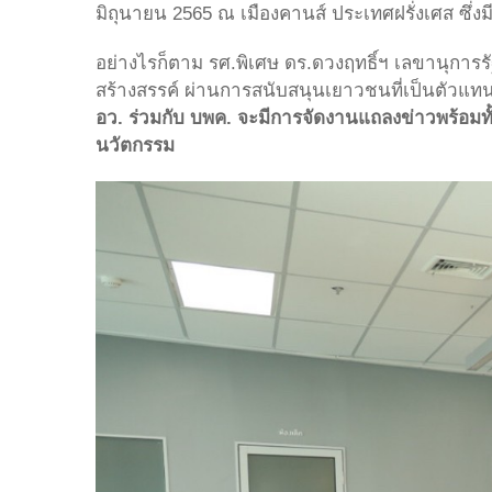
มิถุนายน 2565 ณ เมืองคานส์ ประเทศฝรั่งเศส ซึ่ง
อย่างไรก็ตาม รศ.พิเศษ ดร.ดวงฤทธิ์ฯ เลขานุการ
สร้างสรรค์ ผ่านการสนับสนุนเยาวชนที่เป็นตัวแ
อว. ร่วมกับ บพค. จะมีการจัดงานแถลงข่าวพร้อมท
นวัตกรรม