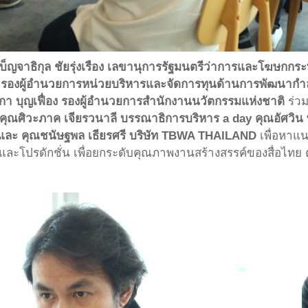
 เบ็ญจาธิกุล ชัยรุ่งเรือง เลขานุการรัฐมนตรีว่าการและโฆษก
ญ รองผู้อำนวยการหน่วยบริหารและจัดการทุนด้านการพัฒนากำ
กา บุญเฟื่อง รองผู้อำนวยการสำนักงานนวัตกรรมแห่งชาติ
ร่วม
คุณศิวะภาค เจียรวนาลี บรรณาธิการบริหาร a day คุณอัศวิน 
จำกัด และ คุณชนัษฐพล เธียรศรี บริษัท TBWA THAILAND
เพื่อหาแน
ะโปรดักชั่น เพื่อยกระดับคุณภาพงานสร้างสรรค์ของสื่อไทย